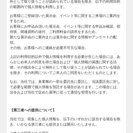
外として取り扱うことが認められている場合を除き、以下の利用目的
の範囲内で個人情報を利用します。
お客様にご登録頂いた展示会、イベント等に関するご来場のご案内を
するため。
お客様にお申込み頂いた展示会、イベント等に関する申込み確認、招
待状、関連資料の送付、ご利用料金の請求をするため。
新たな展示会のご案内または展示会に関する情報やアンケートの配
信。
その他、お客様へのご連絡が必要不可欠な場合。
上記の利用目的以外で個人情報を利用する必要が生じた場合には、あ
らかじめ本人の同意を得た場合および「個人情報の保護に関する法
律」その他法令により例外として取り扱うことが認められている場合
を除き、その利用についてご本人のご同意をいただくものとします。
なお、当社では、各業務の一部を委託先に委託し、当該委託先に対し
て必要な範囲で個人情報を預託する場合があります。この場合には、
法令および当社で定めた基準に従って適切な管理を行います。
【第三者への提供について】
当社では、収集した個人情報を、以下のいずれかに該当する場合を除
き、いかなる第三者にも提供または開示いたしません。