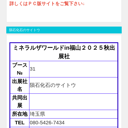
詳しくはＰＣ版サイトをご覧下さい↓
隕石化石のサイトウ
ミネラルザワールドin福山２０２５秋出
展社
ブース
31
№
出展社
隕石化石のサイトウ
名
共同出
展
所在地
埼玉県
TEL
080-5426-7434