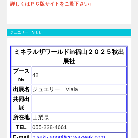
詳しくはＰＣ版サイトをご覧下さい↓
ジュエリー Viala
ミネラルザワールドin福山２０２５秋出
展社
ブース
42
№
出展名
ジュエリー Viala
共同出
展
所在地
山梨県
TEL
055-228-4661
E-mail
biseki-lepor@cc.wakwak.com